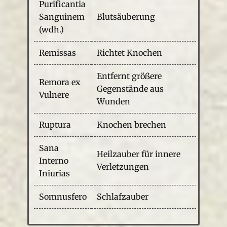
Purificantia
Sanguinem
Blutsäuberung
(wdh.)
Remissas
Richtet Knochen
Entfernt größere
Remora ex
Gegenstände aus
Vulnere
Wunden
Ruptura
Knochen brechen
Sana
Heilzauber für innere
Interno
Verletzungen
Iniurias
Somnusfero
Schlafzauber