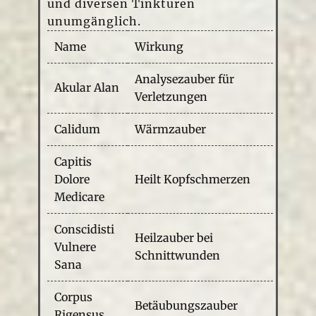
und diversen Tinkturen
unumgänglich.
Name
Wirkung
Analysezauber für
Akular Alan
Verletzungen
Calidum
Wärmzauber
Capitis
Dolore
Heilt Kopfschmerzen
Medicare
Conscidisti
Heilzauber bei
Vulnere
Schnittwunden
Sana
Corpus
Betäubungszauber
Rigensus