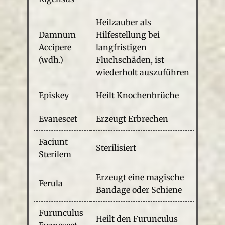
Heilzauber als
Damnum
Hilfestellung bei
Accipere
langfristigen
(wdh.)
Fluchschäden, ist
wiederholt auszuführen
Episkey
Heilt Knochenbrüche
Evanescet
Erzeugt Erbrechen
Faciunt
Sterilisiert
Sterilem
Erzeugt eine magische
Ferula
Bandage oder Schiene
Furunculus
Heilt den Furunculus