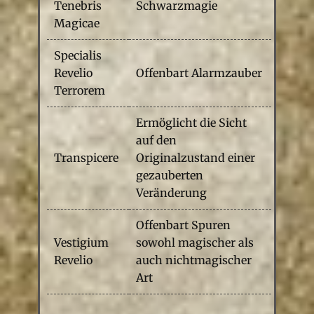
Tenebris
Schwarzmagie
Magicae
Specialis
Revelio
Offenbart Alarmzauber
Terrorem
Ermöglicht die Sicht
auf den
Transpicere
Originalzustand einer
gezauberten
Veränderung
Offenbart Spuren
Vestigium
sowohl magischer als
Revelio
auch nichtmagischer
Art