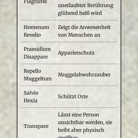
Flagrante
unerlaubter Berührung
glühend heiß wird
Homenum
Zeigt die Anwesenheit
Revelio
von Menschen an
Praesidium
Apparierschutz
Disappare
Repello
Muggelabwehrzauber
Muggeltum
Salvio
Schützt Orte
Hexia
Lässt eine Person
unsichtbar werden, sie
Transpare
beibt aber physisch
greifbar