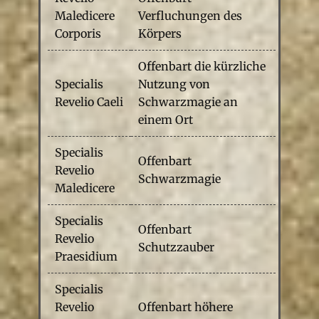
Maledicere
Verfluchungen des
Corporis
Körpers
Offenbart die kürzliche
Specialis
Nutzung von
Revelio Caeli
Schwarzmagie an
einem Ort
Specialis
Offenbart
Revelio
Schwarzmagie
Maledicere
Specialis
Offenbart
Revelio
Schutzzauber
Praesidium
Specialis
Revelio
Offenbart höhere