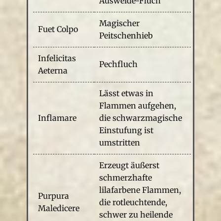
Ausweide-Fluch
Magischer
Fuet Colpo
Peitschenhieb
Infelicitas
Pechfluch
Aeterna
Lässt etwas in
Flammen aufgehen,
Inflamare
die schwarzmagische
Einstufung ist
umstritten
Erzeugt äußerst
schmerzhafte
lilafarbene Flammen,
Purpura
die rotleuchtende,
Maledicere
schwer zu heilende