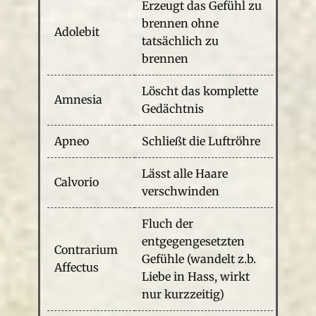
Erzeugt das Gefühl zu
brennen ohne
Adolebit
tatsächlich zu
brennen
Löscht das komplette
Amnesia
Gedächtnis
Apneo
Schließt die Luftröhre
Lässt alle Haare
Calvorio
verschwinden
Fluch der
entgegengesetzten
Contrarium
Gefühle (wandelt z.b.
Affectus
Liebe in Hass, wirkt
nur kurzzeitig)