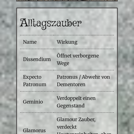
Alltagszauber
Name
Wirkung
Öffnet verborgene
Dissendium
Wege
Expecto
Patronus / Abwehr von
Patronum
Dementoren
Verdoppelt einen
Geminio
Gegenstand
Glamour Zauber,
verdeckt
Glamorus