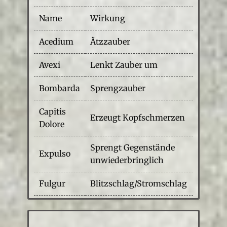
Name
Wirkung
Acedium
Ätzzauber
Avexi
Lenkt Zauber um
Bombarda
Sprengzauber
Capitis
Erzeugt Kopfschmerzen
Dolore
Sprengt Gegenstände
Expulso
unwiederbringlich
Fulgur
Blitzschlag/Stromschlag