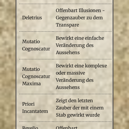
Offenbart Illusionen -
Deletrius
Gegenzauber zu dem
Transpare
Bewirkt eine einfache
Mutatio
Veränderung des
Cognoscatur
Aussehens
Bewirkt eine komplexe
Mutatio
oder massive
Cognoscatur
Veränderung des
Maxima
Aussehens
Zeigt den letzten
Priori
Zauber der mit einem
Incantatem
Stab gewirkt wurde
Revelio
Offenbart