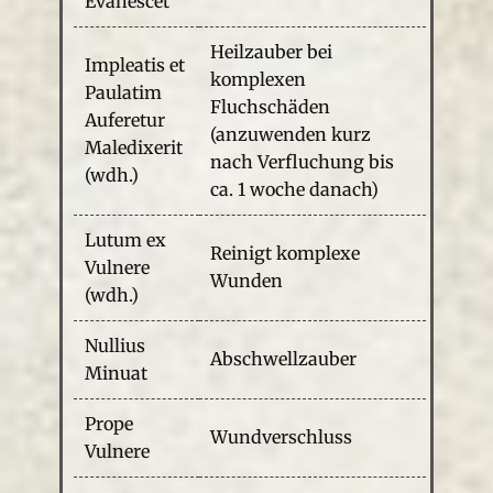
Evanescet
Heilzauber bei
Impleatis et
komplexen
Paulatim
Fluchschäden
Auferetur
(anzuwenden kurz
Maledixerit
nach Verfluchung bis
(wdh.)
ca. 1 woche danach)
Lutum ex
Reinigt komplexe
Vulnere
Wunden
(wdh.)
Nullius
Abschwellzauber
Minuat
Prope
Wundverschluss
Vulnere