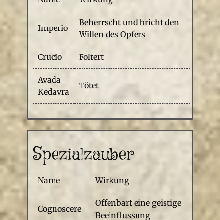
Beherrscht und bricht den
Imperio
Willen des Opfers
Crucio
Foltert
Avada
Tötet
Kedavra
Spezialzauber
Name
Wirkung
Offenbart eine geistige
Cognoscere
Beeinflussung