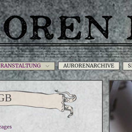
ERANSTALTUNG
S
AURORENARCHIVE
GB
rages