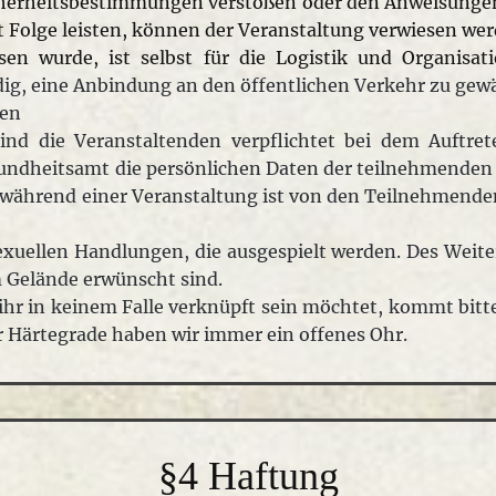
cherheitsbestimmungen verstoßen oder den Anweisungen
t Folge leisten, können der Veranstaltung verwiesen wer
en wurde, ist selbst für die Logistik und Organisati
dig, eine Anbindung an den öffentlichen Verkehr zu gewä
ten
ind die Veranstaltenden verpflichtet bei dem Auftret
ndheitsamt die persönlichen Daten der teilnehmenden P
 während einer Veranstaltung ist von den Teilnehmende
exuellen Handlungen, die ausgespielt werden. Des Weiter
 Gelände erwünscht sind.
hr in keinem Falle verknüpft sein möchtet, kommt bitte 
r Härtegrade haben wir immer ein offenes Ohr.
§4 Haftung