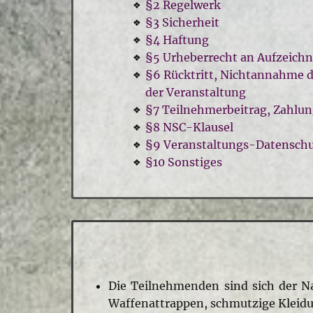
§2 Regelwerk
❖
§3 Sicherheit
❖
§4 Haftung
❖
§5 Urheberrecht an Aufzeich
❖
§6 Rücktritt, Nichtannahme 
❖
der Veranstaltung
§7 Teilnehmerbeitrag, Zahlu
❖
§8 NSC-Klausel
❖
§9 Veranstaltungs-Datensch
❖
§10 Sonstiges
❖
Die Teilnehmenden sind sich der N
Waffenattrappen, schmutzige Kleidun