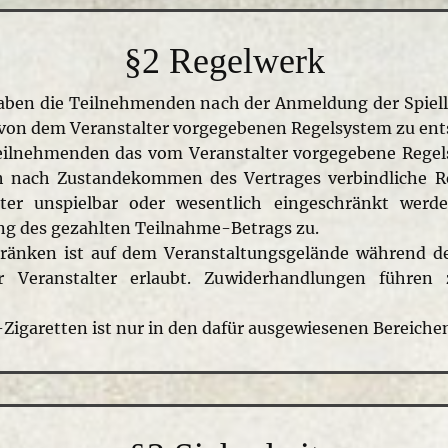
§2 Regelwerk
haben die Teilnehmenden nach der Anmeldung der Spiell
m von dem Veranstalter vorgegebenen Regelsystem zu ent
lnehmenden das vom Veranstalter vorgegebene Regelsys
uch nach Zustandekommen des Vertrages verbindliche R
kter unspielbar oder wesentlich eingeschränkt wer
tung des gezahlten Teilnahme-Betrags zu.
änken ist auf dem Veranstaltungsgelände während d
er Veranstalter erlaubt. Zuwiderhandlungen führe
igaretten ist nur in den dafür ausgewiesenen Bereichen