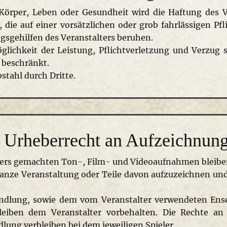
̈rper, Leben oder Gesundheit wird die Haftung des Ver
, die auf einer vorsätzlichen oder grob fahrlässigen Pf
ungsgehilfen des Veranstalters beruhen.
lichkeit der Leistung, Pflichtverletzung und Verzug si
beschränkt.
bstahl durch Dritte.
 Urheberrecht an Aufzeichnun
alters gemachten Ton-, Film- und Videoaufnahmen bleibe
e ganze Veranstaltung oder Teile davon aufzuzeichnen u
andlung, sowie dem vom Veranstalter verwendeten En
leiben dem Veranstalter vorbehalten. Die Rechte an 
lung verbleiben bei dem jeweiligen Spieler.