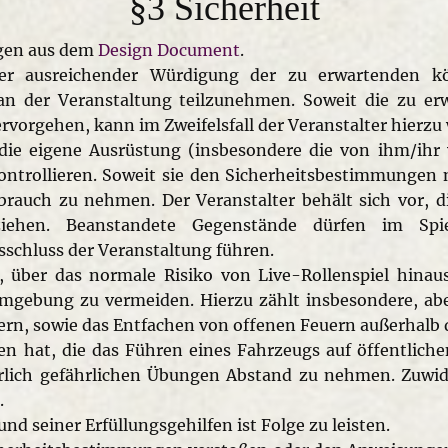
§3 Sicherheit
ngen aus dem
Design Document
.
er ausreichender Würdigung der zu erwartenden kö
 an der Veranstaltung teilzunehmen. Soweit die zu e
vorgehen, kann im Zweifelsfall der Veranstalter hierzu 
, die eigene Ausrüstung (insbesondere die von ihm/ih
kontrollieren. Soweit sie den Sicherheitsbestimmungen
ebrauch zu nehmen. Der Veranstalter behält sich vor, 
erziehen. Beanstandete Gegenstände dürfen im Sp
chluss der Veranstaltung führen.
, über das normale Risiko von Live-Rollenspiel hinau
gebung zu vermeiden. Hierzu zählt insbesondere, aber
rn, sowie das Entfachen von offenen Feuern außerhalb de
at, die das Führen eines Fahrzeugs auf öffentliche
erlich gefährlichen Übungen Abstand zu nehmen. Zuw
.
d seiner Erfüllungsgehilfen ist Folge zu leisten.