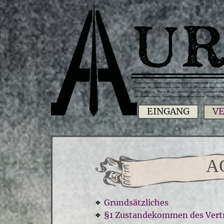
V
EINGANG
A
Grundsätzliches
❖
§1 Zustandekommen des Vert
❖