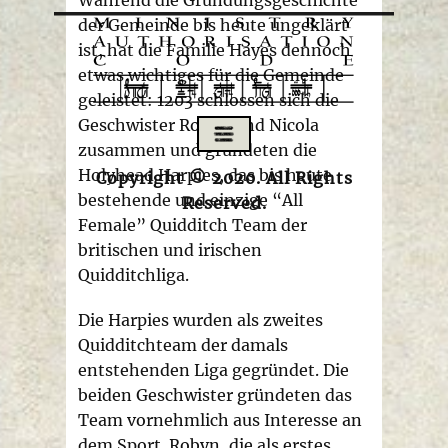
der Gemeinde bis heute ungeklärt
ist, hat die Familie Hayes dennoch
etwas wichtiges für die Gemeinde
geleistet: 1203 schlossen sich die
Geschwister Robyn und Nicola
zusammen und gründeten die
Holyhead Harpies, das bis heute
Copyright © 2020. All Rights
bestehende und einzige “All
Reserved.
Female” Quidditch Team der
britischen und irischen
Quidditchliga.
Die Harpies wurden als zweites
Quidditchteam der damals
entstehenden Liga gegründet. Die
beiden Geschwister gründeten das
Team vornehmlich aus Interesse an
dem Sport. Robyn, die als erstes